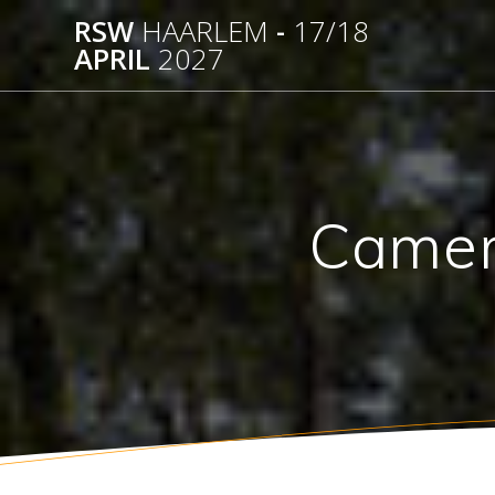
Ga
RSW
HAARLEM
-
17/18
naar
APRIL
2027
de
inhoud
Camer