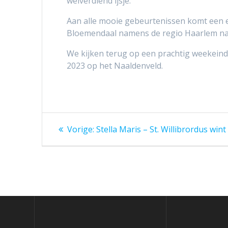
welverdiend ijsje.
Aan alle mooie gebeurtenissen komt een 
Bloemendaal namens de regio Haarlem n
We kijken terug op een prachtig weekeinde.
2023 op het Naaldenveld.
Bericht
Vorig
Vorige:
Stella Maris – St. Willibrordus win
bericht:
navigatie