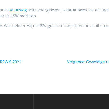
eind.
De uitslag
werd voorgelezen, waaruit bleek dat de Cam
aar de LSW mochten.
 Wat hebben wij de RSW gemist en wij kijken nu al uit naar v
Volgend
t RSWifi 2021
Volgende:
Geweldige u
bericht: