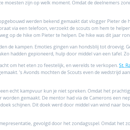
ze moesten zijn op welk moment. Omdat de deelnemers zonde
pgebouwd werden bekend gemaakt dat vlogger Pieter de hul
 praat via een telefoon, verzoekt de scouts om hem te helpe
g op de hike om Pieter te helpen. De hike was dit jaar ron
eden de kampen. Emoties gingen van hondsblij tot droevig. 
uken hadden gepioneerd, hulp door middel van een tafel. Zo
acht om het eten zo feestelijk, en werelds te verkopen.
St. 
gemaakt. ’s Avonds mochten de Scouts even de wedstrijd aan
een echt kampvuur kun je niet spreken. Omdat het prachtig
r worden gemaakt. De mentor had via de Camerons een nepv
en doek schijnen. Dit doek werd door middel van wind naar 
epresentatie, gevolgd door het zondagsspel. Omdat het zo 