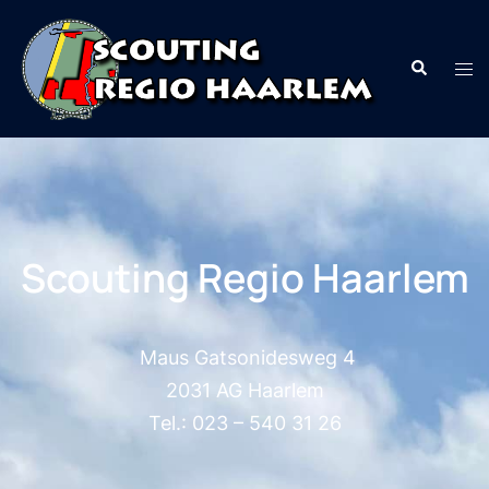
Scouting Regio Haarlem
Maus Gatsonidesweg 4
2031 AG Haarlem
Tel.: 023 – 540 31 26