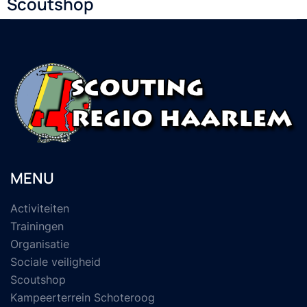
Scoutshop
MENU
Activiteiten
Trainingen
Organisatie
Sociale veiligheid
Scoutshop
Kampeerterrein Schoteroog