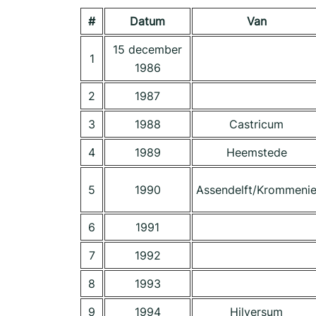
#
Datum
Van
15 december
1
1986
2
1987
3
1988
Castricum
4
1989
Heemstede
5
1990
Assendelft/Krommeni
6
1991
7
1992
8
1993
9
1994
Hilversum