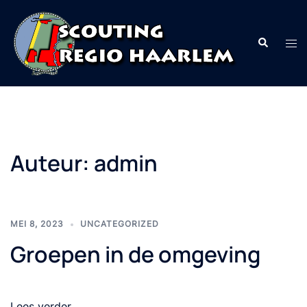
Ga
naar
Zoeken
Tog
de
men
inhoud
Auteur:
admin
MEI 8, 2023
UNCATEGORIZED
Groepen in de omgeving
Lees verder