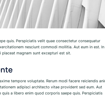
epe quis. Perspiciatis velit quae consectetur consequatur
exercitationem nesciunt commodi mollitia. Aut eum in est. In
i placeat magnam sunt excepturi est sit.
ente
axime tempore voluptate. Rerum modi facere reiciendis ani
itationem adipisci architecto vitae provident sed eum. Aut
que quis a libero enim quod corporis saepe quis. Perspiciatis