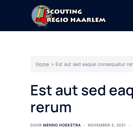
Ga
naar
de
inhoud
Home
»
Est aut sed eaque consequatur re
Est aut sed ea
rerum
DOOR
MENNO HOEKSTRA
NOVEMBER 3, 2021